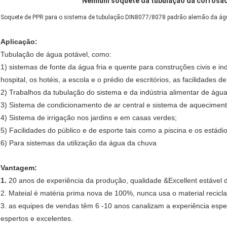
Nenhum soquete da tubulação da corrosã
Soquete de PPR para o sistema de tubulação DIN8077/8078 padrão alemão da ág
Aplicação:
Tubulação de água potável, como:
1) sistemas de fonte da água fria e quente para construções civis e in
hospital, os hotéis, a escola e o prédio de escritórios, as facilidades 
2) Trabalhos da tubulação do sistema e da indústria alimentar de água
3) Sistema de condicionamento de ar central e sistema de aqueciment
4) Sistema de irrigação nos jardins e em casas verdes;
5) Facilidades do público e de esporte tais como a piscina e os estádio
6) Para sistemas da utilização da água da chuva
Vantagem:
1.
20 anos de experiência da produção, qualidade &Excellent estável 
2. Mateial é matéria prima nova de 100%, nunca usa o material recicl
3. as equipes de vendas têm 6 -10 anos canalizam a experiência espe
espertos e excelentes.