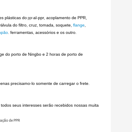
es plásticas do
al-ppr, acoplamento de PPR,
ppr-
válvula do filtro, cruz, tomada, soquete,
flange
,
mpão
. ferramentas, acessórios e os outro.
ge do porto de Ningbo e 2 horas de porto de
penas precisamo-lo somente de carregar o frete.
. todos seus interesses serão recebidos nossas muita
lação de PPR