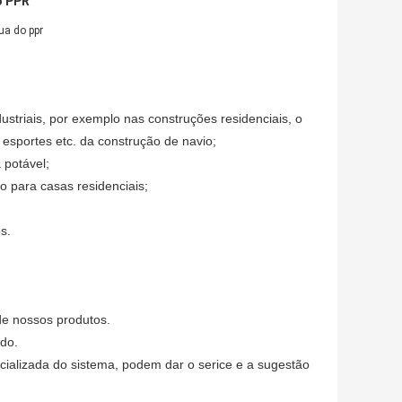
o PPR
ua do ppr
dustriais, por exemplo nas construções residenciais, o
de esportes etc. da construção de navio;
 potável;
o para casas residenciais;
s.
de nossos produtos.
ado.
cializada do sistema, podem dar o serice e a sugestão