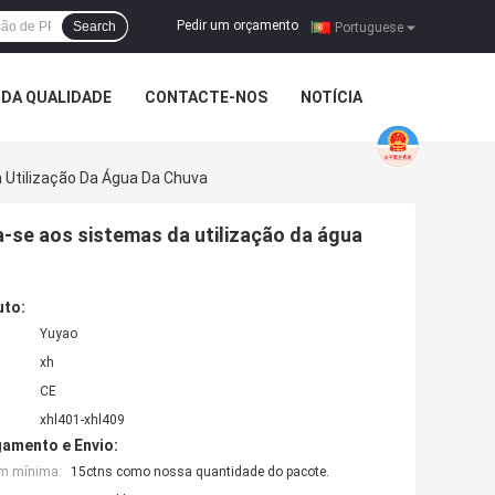
Pedir um orçamento
Search
|
Portuguese
DA QUALIDADE
CONTACTE-NOS
NOTÍCIA
Utilização Da Água Da Chuva
-se aos sistemas da utilização da água
uto:
Yuyao
xh
CE
xhl401-xhl409
amento e Envio:
em mínima:
15ctns como nossa quantidade do pacote.