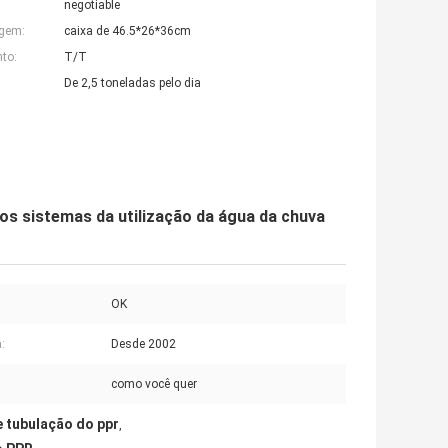
negotiable
agem:
caixa de 46.5*26*36cm
to:
T/T
De 2,5 toneladas pelo dia
s sistemas da utilização da água da chuva
OK
:
Desde 2002
como você quer
e tubulação do ppr
,