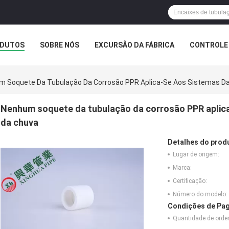
DUTOS
SOBRE NÓS
EXCURSÃO DA FÁBRICA
CONTROLE 
 Soquete Da Tubulação Da Corrosão PPR Aplica-Se Aos Sistemas Da 
Nenhum soquete da tubulação da corrosão PPR aplica
da chuva
Detalhes do prod
Lugar de origem:
Marca:
Certificação:
Número do modelo:
Condições de Pag
Quantidade de ord