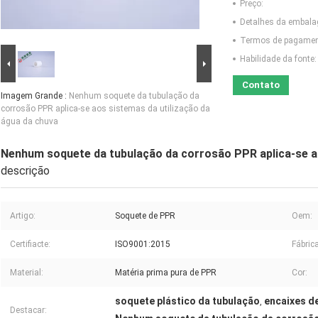
Preço:
Detalhes da embal
Termos de pagamen
Habilidade da fonte:
Contato
Imagem Grande :
Nenhum soquete da tubulação da
corrosão PPR aplica-se aos sistemas da utilização da
água da chuva
Nenhum soquete da tubulação da corrosão PPR aplica-se ao
descrição
Artigo:
Soquete de PPR
Oem:
Certifiacte:
ISO9001:2015
Fábrica
Material:
Matéria prima pura de PPR
Cor:
soquete plástico da tubulação
encaixes d
,
Destacar: