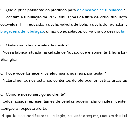
Q: Que é principalmente os produtos para
os encaixes de tubulação
?
: É contém a tubulação de PPR, tubulações da fibra de vidro, tubulaçõ
cotovelos, T, T reduzido, válvula, válvula de bola, válvula do radiador, 
braçadeira de tubulação
, união do adaptador, curvatura do desvio,
ta
Q: Onde sua fábrica é situada dentro?
: Nossa fábrica situada na cidade de Yuyao, que é somente 1 hora lon
Shanghai.
Q: Pode você fornecer-nos algumas amostras para testar?
: Naturalmente, nós estamos contentes de oferecer amostras grátis a
Q: Como é nosso serviço ao cliente?
: todos nossos representantes de vendas podem falar o inglês fluente
atenção e resposta alerta.
,
,
etiqueta:
soquete plástico da tubulação
reduzindo o soquete
Encaixes de tubu